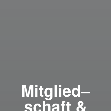
Mitglied
–
schaft &