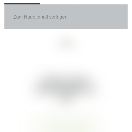
Zum Hauptinhalt springen
07.05.2025
Unser neuer
Merchandise ist
da!
Stylisch, funktional & perfekt
für euren sportlichen Alltag