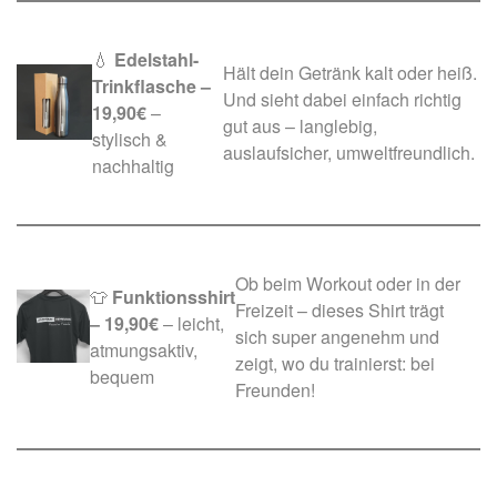
💧
Edelstahl-
Hält dein Getränk kalt oder heiß.
Trinkflasche
–
Und sieht dabei einfach richtig
19,90€
–
gut aus – langlebig,
stylisch &
auslaufsicher, umweltfreundlich.
nachhaltig
Ob beim Workout oder in der
👕
Funktionsshirt
Freizeit – dieses Shirt trägt
– 19,90€
– leicht,
sich super angenehm und
atmungsaktiv,
zeigt, wo du trainierst: bei
bequem
Freunden!