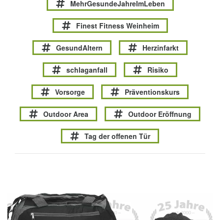
MehrGesundeJahreImLeben
Finest Fitness Weinheim
GesundAltern
Herzinfarkt
schlaganfall
Risiko
Vorsorge
Präventionskurs
Outdoor Area
Outdoor Eröffnung
Tag der offenen Tür