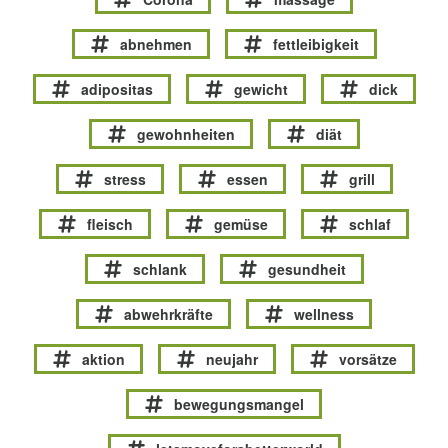
abnehmen
fettleibigkeit
adipositas
gewicht
dick
gewohnheiten
diät
stress
essen
grill
fleisch
gemüse
schlaf
schlank
gesundheit
abwehrkräfte
wellness
aktion
neujahr
vorsätze
bewegungsmangel