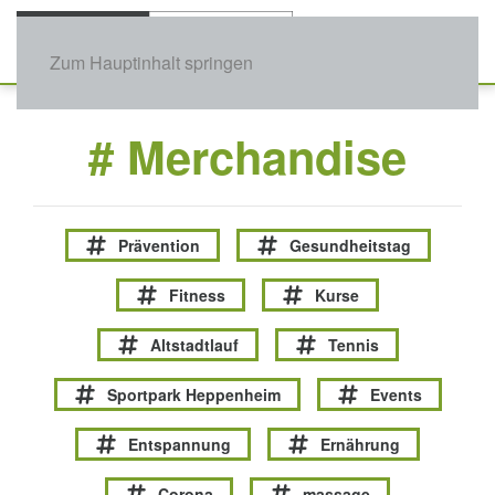
Zum Hauptinhalt springen
# Merchandise
Prävention
Gesundheitstag
Fitness
Kurse
Altstadtlauf
Tennis
Sportpark Heppenheim
Events
Entspannung
Ernährung
Corona
massage