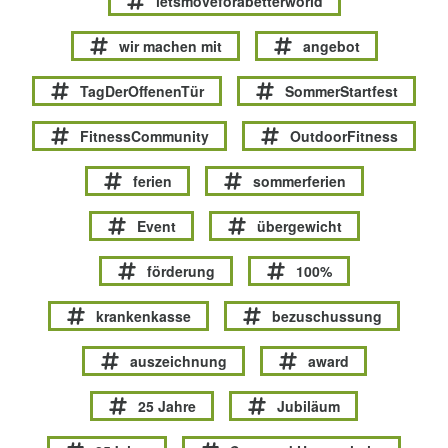
letsmoveforabetterworld
wir machen mit
angebot
TagDerOffenenTür
SommerStartfest
FitnessCommunity
OutdoorFitness
ferien
sommerferien
Event
übergewicht
förderung
100%
krankenkasse
bezuschussung
auszeichnung
award
25 Jahre
Jubiläum