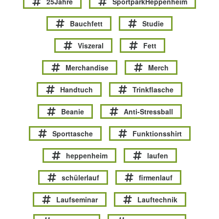
25Jahre
SportparkHeppenheim
Bauchfett
Studie
Viszeral
Fett
Merchandise
Merch
Handtuch
Trinkflasche
Beanie
Anti-Stressball
Sporttasche
Funktionsshirt
heppenheim
laufen
schülerlauf
firmenlauf
Laufseminar
Lauftechnik