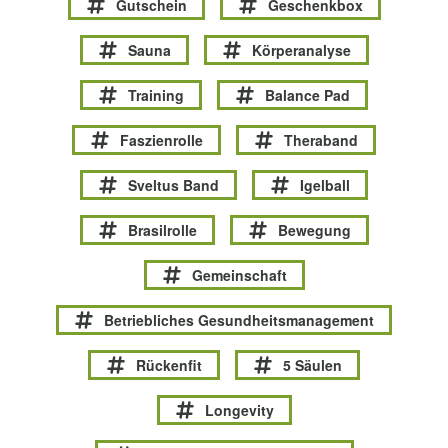
Gutschein
Geschenkbox
Sauna
Körperanalyse
Training
Balance Pad
Faszienrolle
Theraband
Sveltus Band
Igelball
Brasilrolle
Bewegung
Gemeinschaft
Betriebliches Gesundheitsmanagement
Rückenfit
5 Säulen
Longevity