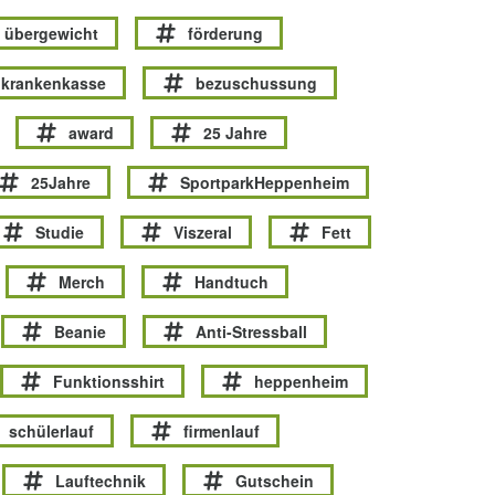
übergewicht
förderung
krankenkasse
bezuschussung
award
25 Jahre
25Jahre
SportparkHeppenheim
Studie
Viszeral
Fett
Merch
Handtuch
Beanie
Anti-Stressball
Funktionsshirt
heppenheim
schülerlauf
firmenlauf
Lauftechnik
Gutschein