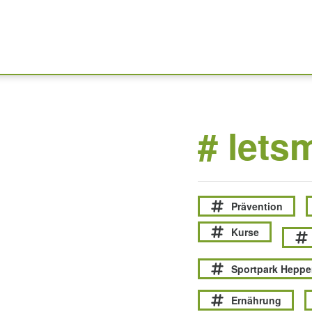
# lets
Prävention
Kurse
Sportpark Hepp
Ernährung