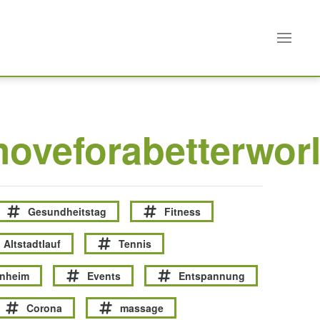
moveforabetterwor
Gesundheitstag
Fitness
Altstadtlauf
Tennis
enheim
Events
Entspannung
Corona
massage