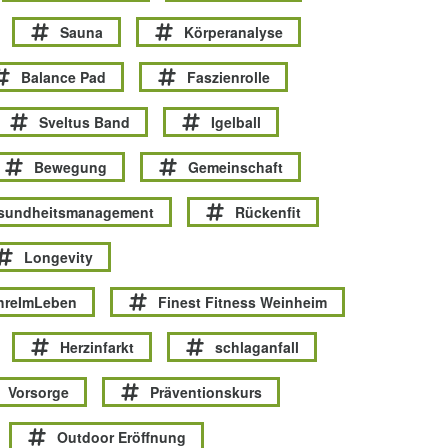
Sauna
Körperanalyse
Balance Pad
Faszienrolle
Sveltus Band
Igelball
Bewegung
Gemeinschaft
esundheitsmanagement
Rückenfit
Longevity
hreImLeben
Finest Fitness Weinheim
Herzinfarkt
schlaganfall
Vorsorge
Präventionskurs
Outdoor Eröffnung