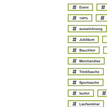
Event
100%
auszeichnung
Jubiläum
Bauchfett
Merchandise
Trinkflasche
Sporttasche
laufen
Laufseminar