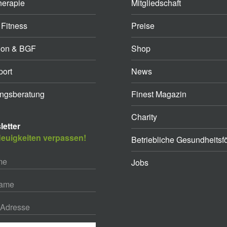
herapie
Mitgliedschaft
 Fitness
Preise
ion & BGF
Shop
ort
News
ngsberatung
Finest Magazin
Charity
etter
euigkeiten verpassen!
Betriebliche Gesundheitsf
Jobs