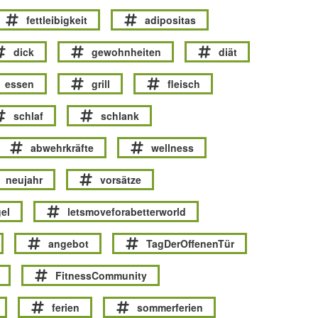
fettleibigkeit
adipositas
dick
gewohnheiten
diät
essen
grill
fleisch
schlaf
schlank
abwehrkräfte
wellness
neujahr
vorsätze
el
letsmoveforabetterworld
angebot
TagDerOffenenTür
FitnessCommunity
ferien
sommerferien