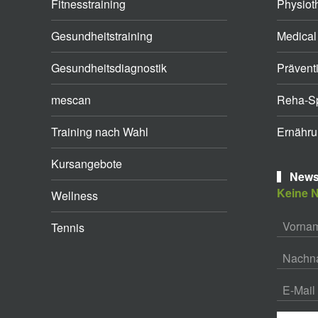
Fitnesstraining
Physiot
Gesundheitstraining
Medical
Gesundheitsdiagnostik
Prävent
mescan
Reha-Sp
Training nach Wahl
Ernähru
Kursangebote
Newsl
Keine N
Wellness
Tennis