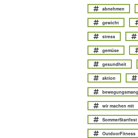
abnehmen
gewicht
stress
gemüse
gesundheit
aktion
bewegungsmang
wir machen mit
SommerStartfest
OutdoorFitness