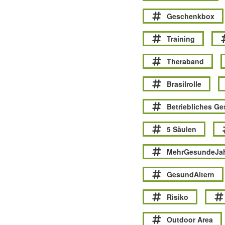
Geschenkbox
Training
Theraband
Brasilrolle
Betriebliches G
5 Säulen
MehrGesundeJa
GesundAltern
Risiko
Outdoor Area