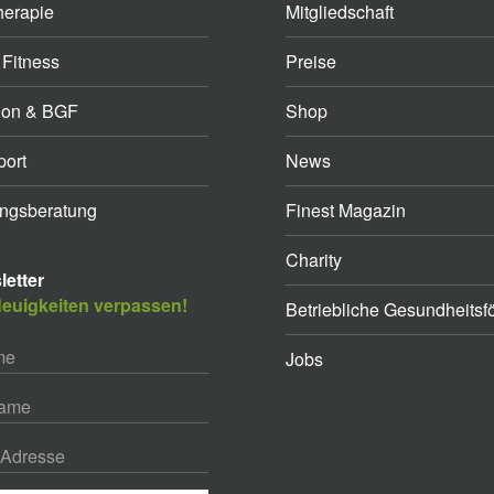
herapie
Mitgliedschaft
 Fitness
Preise
ion & BGF
Shop
ort
News
ngsberatung
Finest Magazin
Charity
etter
euigkeiten verpassen!
Betriebliche Gesundheitsf
Jobs