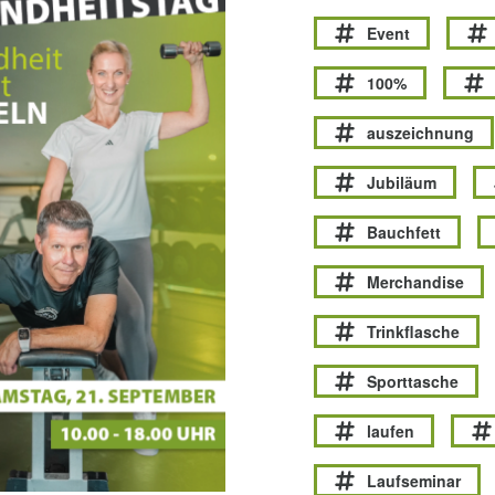
Event
100%
auszeichnung
Jubiläum
Bauchfett
Merchandise
Trinkflasche
Sporttasche
laufen
Laufseminar