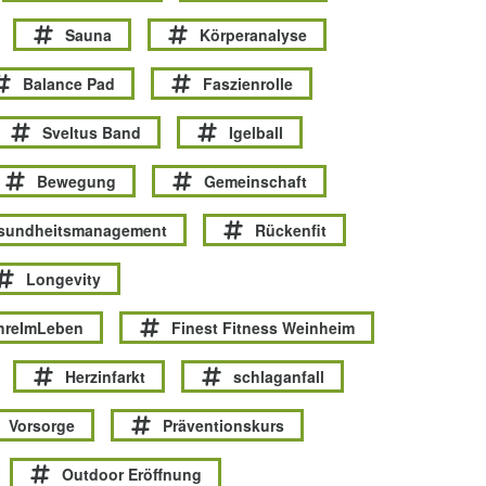
Sauna
Körperanalyse
Balance Pad
Faszienrolle
Sveltus Band
Igelball
Bewegung
Gemeinschaft
esundheitsmanagement
Rückenfit
Longevity
hreImLeben
Finest Fitness Weinheim
Herzinfarkt
schlaganfall
Vorsorge
Präventionskurs
Outdoor Eröffnung