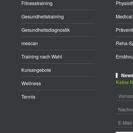
Fitnesstraining
Physiot
Gesundheitstraining
Medical
Gesundheitsdiagnostik
Prävent
mescan
Reha-Sp
Training nach Wahl
Ernähru
Kursangebote
Newsl
Keine N
Wellness
Tennis