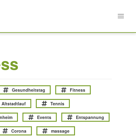
ess
Gesundheitstag
Fitness
Altstadtlauf
Tennis
enheim
Events
Entspannung
Corona
massage