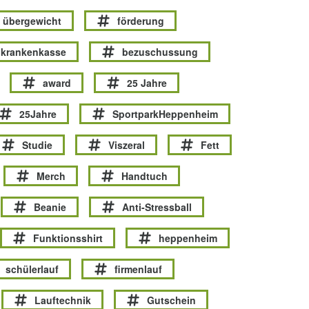
übergewicht
förderung
krankenkasse
bezuschussung
award
25 Jahre
25Jahre
SportparkHeppenheim
Studie
Viszeral
Fett
Merch
Handtuch
Beanie
Anti-Stressball
Funktionsshirt
heppenheim
schülerlauf
firmenlauf
Lauftechnik
Gutschein