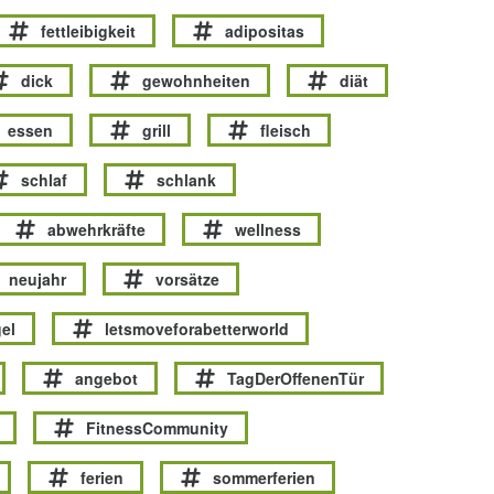
fettleibigkeit
adipositas
dick
gewohnheiten
diät
essen
grill
fleisch
schlaf
schlank
abwehrkräfte
wellness
neujahr
vorsätze
el
letsmoveforabetterworld
angebot
TagDerOffenenTür
FitnessCommunity
ferien
sommerferien