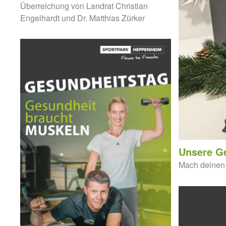
Überreichung von Landrat Christian
Engelhardt und Dr. Matthias Zürker
Unsere G
Mach deinen 