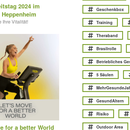
tstag 2024 im
Geschenkbox
k Heppenheim
 Ihre Vitalität!
Training
Theraband
Brasilrolle
Betriebliches G
5 Säulen
MehrGesundeJa
GesundAltern
Risiko
e for a better World
Outdoor Area