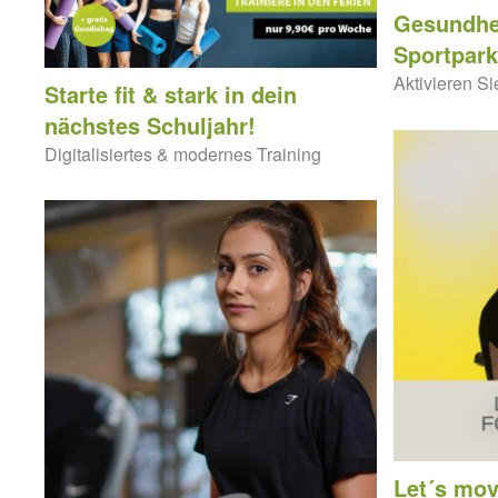
Gesundhei
Sportpar
Aktivieren Sie
Starte fit & stark in dein
nächstes Schuljahr!
Digitalisiertes & modernes Training
Let´s mov