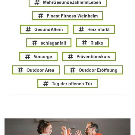
MehrGesundeJahreImLeben
Finest Fitness Weinheim
GesundAltern
Herzinfarkt
schlaganfall
Risiko
Vorsorge
Präventionskurs
Outdoor Area
Outdoor Eröffnung
Tag der offenen Tür