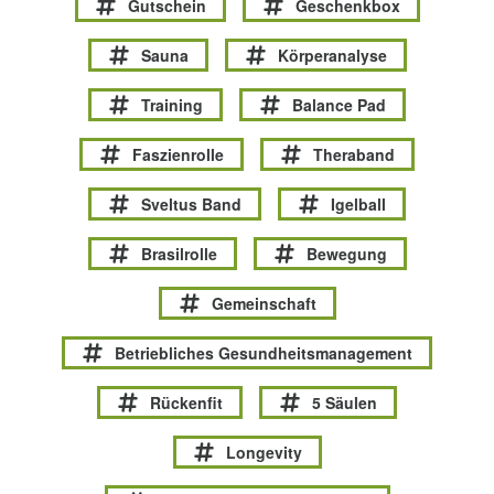
Gutschein
Geschenkbox
Sauna
Körperanalyse
Training
Balance Pad
Faszienrolle
Theraband
Sveltus Band
Igelball
Brasilrolle
Bewegung
Gemeinschaft
Betriebliches Gesundheitsmanagement
Rückenfit
5 Säulen
Longevity