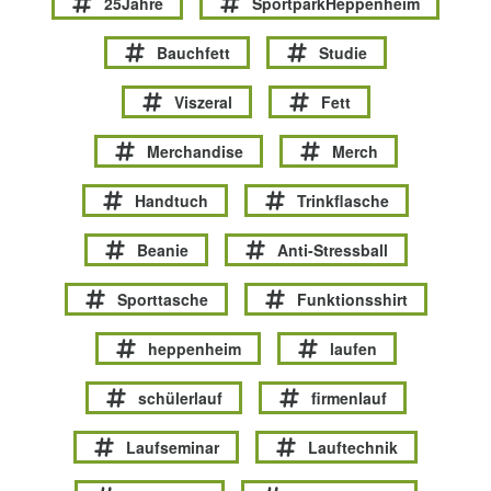
25Jahre
SportparkHeppenheim
Bauchfett
Studie
Viszeral
Fett
Merchandise
Merch
Handtuch
Trinkflasche
Beanie
Anti-Stressball
Sporttasche
Funktionsshirt
heppenheim
laufen
schülerlauf
firmenlauf
Laufseminar
Lauftechnik