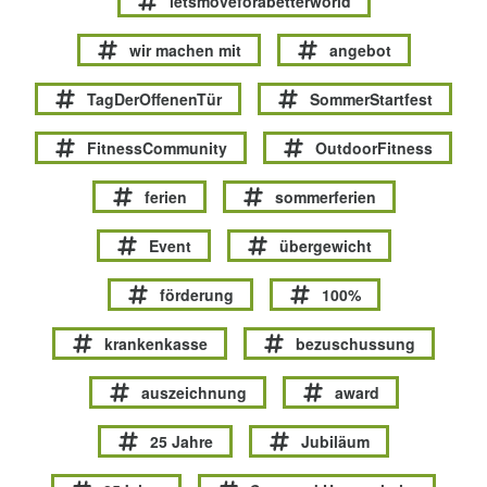
letsmoveforabetterworld
wir machen mit
angebot
TagDerOffenenTür
SommerStartfest
FitnessCommunity
OutdoorFitness
ferien
sommerferien
Event
übergewicht
förderung
100%
krankenkasse
bezuschussung
auszeichnung
award
25 Jahre
Jubiläum