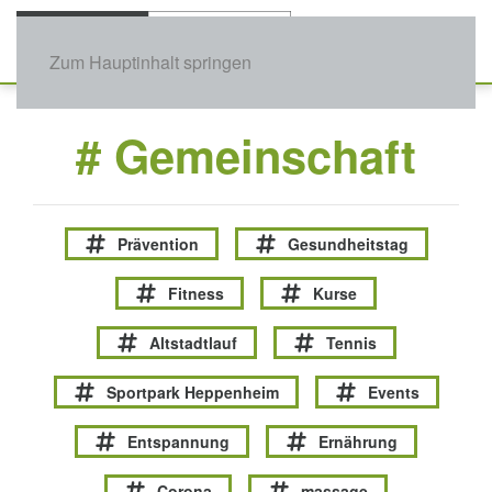
Zum Hauptinhalt springen
# Gemeinschaft
Prävention
Gesundheitstag
Fitness
Kurse
Altstadtlauf
Tennis
Sportpark Heppenheim
Events
Entspannung
Ernährung
Corona
massage