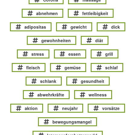
abnehmen
fettleibigkeit
adipositas
gewicht
dick
gewohnheiten
diät
stress
essen
grill
fleisch
gemüse
schlaf
schlank
gesundheit
abwehrkräfte
wellness
aktion
neujahr
vorsätze
bewegungsmangel