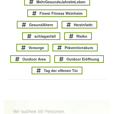
MehrGesundeJahreImLeben
Finest Fitness Weinheim
GesundAltern
Herzinfarkt
schlaganfall
Risiko
Vorsorge
Präventionskurs
Outdoor Area
Outdoor Eröffnung
Tag der offenen Tür