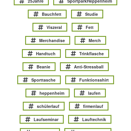
25Jahre
SportparkHeppenheim
Bauchfett
Studie
Viszeral
Fett
Merchandise
Merch
Handtuch
Trinkflasche
Beanie
Anti-Stressball
Sporttasche
Funktionsshirt
heppenheim
laufen
schülerlauf
firmenlauf
Laufseminar
Lauftechnik