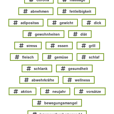
abnehmen
fettleibigkeit
adipositas
gewicht
dick
gewohnheiten
diät
stress
essen
grill
fleisch
gemüse
schlaf
schlank
gesundheit
abwehrkräfte
wellness
aktion
neujahr
vorsätze
bewegungsmangel