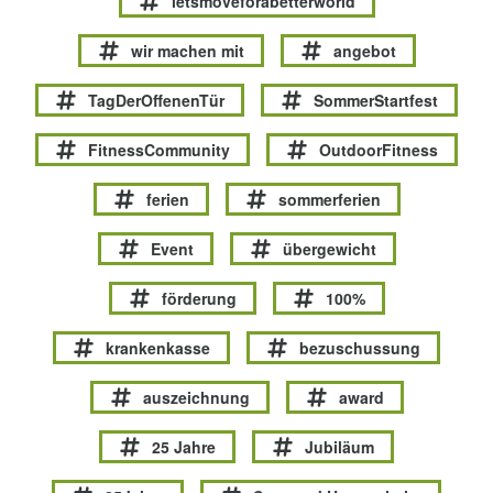
letsmoveforabetterworld
wir machen mit
angebot
TagDerOffenenTür
SommerStartfest
FitnessCommunity
OutdoorFitness
ferien
sommerferien
Event
übergewicht
förderung
100%
krankenkasse
bezuschussung
auszeichnung
award
25 Jahre
Jubiläum