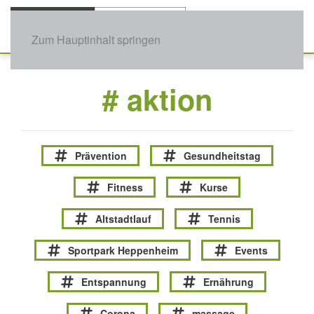
Zum Hauptinhalt springen
# aktion
Prävention
Gesundheitstag
Fitness
Kurse
Altstadtlauf
Tennis
Sportpark Heppenheim
Events
Entspannung
Ernährung
Corona
massage