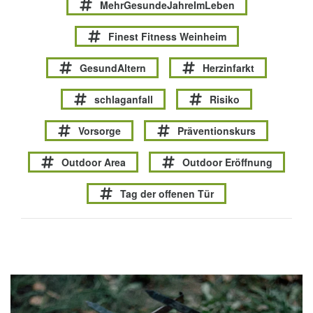
MehrGesundeJahreImLeben
Finest Fitness Weinheim
GesundAltern
Herzinfarkt
schlaganfall
Risiko
Vorsorge
Präventionskurs
Outdoor Area
Outdoor Eröffnung
Tag der offenen Tür