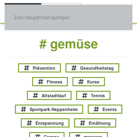
Zum Hauptinhalt springen
# gemüse
Prävention
Gesundheitstag
Fitness
Kurse
Altstadtlauf
Tennis
Sportpark Heppenheim
Events
Entspannung
Ernährung
Corona
massage