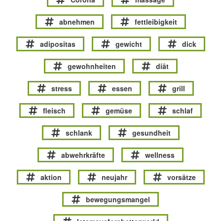
abnehmen
fettleibigkeit
adipositas
gewicht
dick
gewohnheiten
diät
stress
essen
grill
fleisch
gemüse
schlaf
schlank
gesundheit
abwehrkräfte
wellness
aktion
neujahr
vorsätze
bewegungsmangel