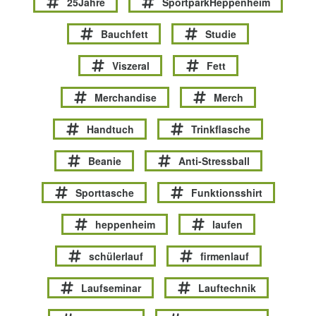
25Jahre
SportparkHeppenheim
Bauchfett
Studie
Viszeral
Fett
Merchandise
Merch
Handtuch
Trinkflasche
Beanie
Anti-Stressball
Sporttasche
Funktionsshirt
heppenheim
laufen
schülerlauf
firmenlauf
Laufseminar
Lauftechnik