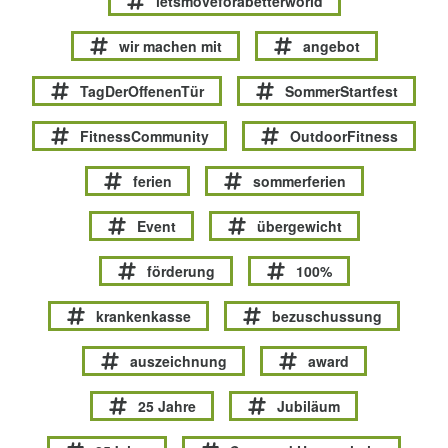
letsmoveforabetterworld
wir machen mit
angebot
TagDerOffenenTür
SommerStartfest
FitnessCommunity
OutdoorFitness
ferien
sommerferien
Event
übergewicht
förderung
100%
krankenkasse
bezuschussung
auszeichnung
award
25 Jahre
Jubiläum