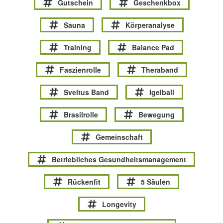
Gutschein
Geschenkbox
Sauna
Körperanalyse
Training
Balance Pad
Faszienrolle
Theraband
Sveltus Band
Igelball
Brasilrolle
Bewegung
Gemeinschaft
Betriebliches Gesundheitsmanagement
Rückenfit
5 Säulen
Longevity