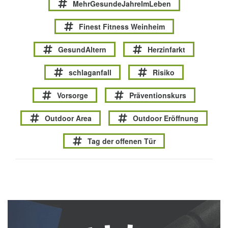
MehrGesundeJahreImLeben
Finest Fitness Weinheim
GesundAltern
Herzinfarkt
schlaganfall
Risiko
Vorsorge
Präventionskurs
Outdoor Area
Outdoor Eröffnung
Tag der offenen Tür