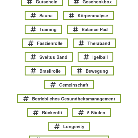
Gutschein
Geschenkbox
Sauna
Körperanalyse
Training
Balance Pad
Faszienrolle
Theraband
Sveltus Band
Igelball
Brasilrolle
Bewegung
Gemeinschaft
Betriebliches Gesundheitsmanagement
Rückenfit
5 Säulen
Longevity