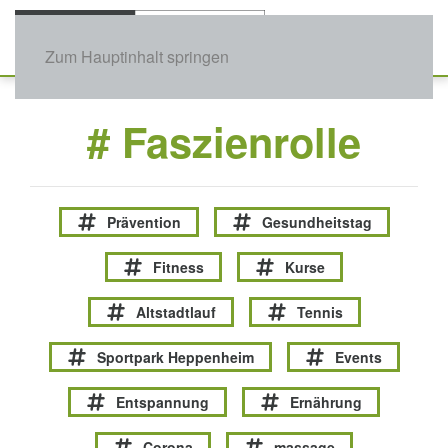
Zum Hauptinhalt springen
# Faszienrolle
Prävention
Gesundheitstag
Fitness
Kurse
Altstadtlauf
Tennis
Sportpark Heppenheim
Events
Entspannung
Ernährung
Corona
massage