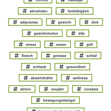
abnehmen
fettleibigkeit
adipositas
gewicht
dick
gewohnheiten
diät
stress
essen
grill
fleisch
gemüse
schlaf
schlank
gesundheit
abwehrkräfte
wellness
aktion
neujahr
vorsätze
bewegungsmangel