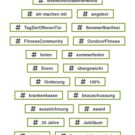
letsmoveforabetterworld
wir machen mit
angebot
TagDerOffenenTür
SommerStartfest
FitnessCommunity
OutdoorFitness
ferien
sommerferien
Event
übergewicht
förderung
100%
krankenkasse
bezuschussung
auszeichnung
award
25 Jahre
Jubiläum