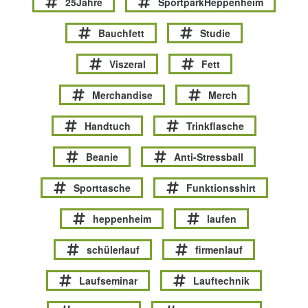
25Jahre
SportparkHeppenheim
Bauchfett
Studie
Viszeral
Fett
Merchandise
Merch
Handtuch
Trinkflasche
Beanie
Anti-Stressball
Sporttasche
Funktionsshirt
heppenheim
laufen
schülerlauf
firmenlauf
Laufseminar
Lauftechnik