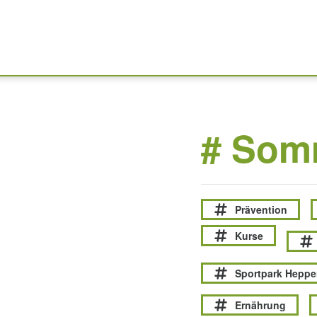
# Somm
Prävention
Kurse
Sportpark Hepp
Ernährung