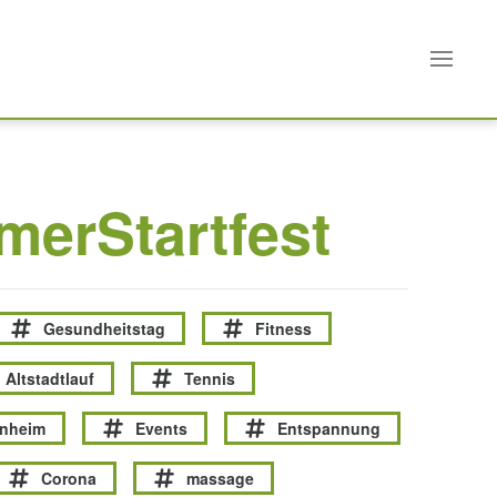
erStartfest
Gesundheitstag
Fitness
Altstadtlauf
Tennis
enheim
Events
Entspannung
Corona
massage