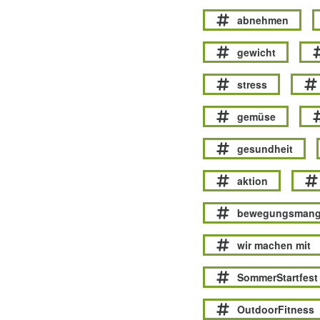
abnehmen
gewicht
stress
gemüse
gesundheit
aktion
bewegungsmang
wir machen mit
SommerStartfest
OutdoorFitness