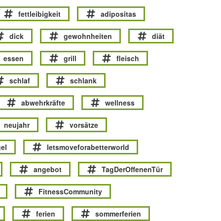
fettleibigkeit
adipositas
dick
gewohnheiten
diät
essen
grill
fleisch
schlaf
schlank
abwehrkräfte
wellness
neujahr
vorsätze
el
letsmoveforabetterworld
angebot
TagDerOffenenTür
FitnessCommunity
ferien
sommerferien