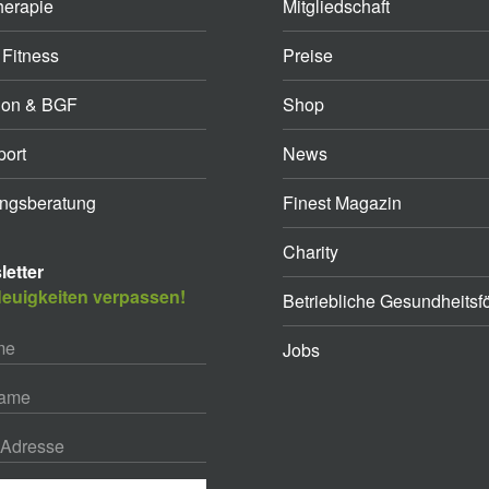
herapie
Mitgliedschaft
 Fitness
Preise
ion & BGF
Shop
ort
News
ngsberatung
Finest Magazin
Charity
etter
euigkeiten verpassen!
Betriebliche Gesundheitsf
Jobs