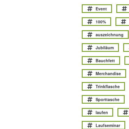
Event
100%
auszeichnung
Jubiläum
Bauchfett
Merchandise
Trinkflasche
Sporttasche
laufen
Laufseminar