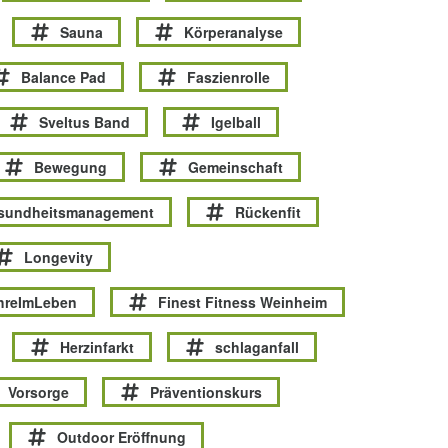
Sauna
Körperanalyse
Balance Pad
Faszienrolle
Sveltus Band
Igelball
Bewegung
Gemeinschaft
esundheitsmanagement
Rückenfit
Longevity
hreImLeben
Finest Fitness Weinheim
Herzinfarkt
schlaganfall
Vorsorge
Präventionskurs
Outdoor Eröffnung