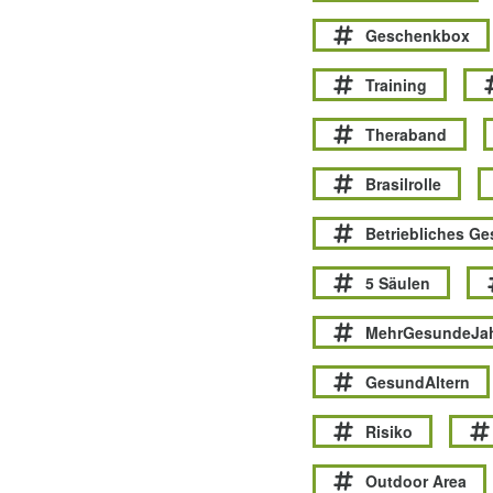
Geschenkbox
Training
Theraband
Brasilrolle
Betriebliches G
5 Säulen
MehrGesundeJa
GesundAltern
Risiko
Outdoor Area