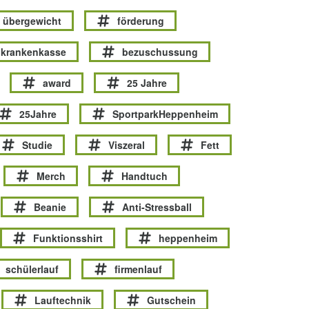
übergewicht
förderung
krankenkasse
bezuschussung
award
25 Jahre
25Jahre
SportparkHeppenheim
Studie
Viszeral
Fett
Merch
Handtuch
Beanie
Anti-Stressball
Funktionsshirt
heppenheim
schülerlauf
firmenlauf
Lauftechnik
Gutschein