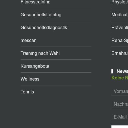
Fitnesstraining
Physiot
Gesundheitstraining
Medical
Gesundheitsdiagnostik
Prävent
mescan
Reha-Sp
Training nach Wahl
Ernähru
Kursangebote
Newsl
Keine N
Wellness
Tennis