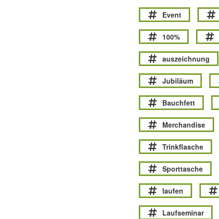
Event
100%
auszeichnung
Jubiläum
Bauchfett
Merchandise
Trinkflasche
Sporttasche
laufen
Laufseminar