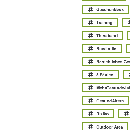
Geschenkbox
Training
Theraband
Brasilrolle
Betriebliches G
5 Säulen
MehrGesundeJa
GesundAltern
Risiko
Outdoor Area