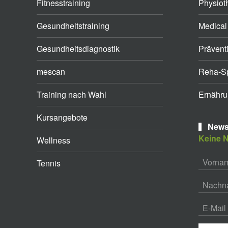
Fitnesstraining
Physiot
Gesundheitstraining
Medical
Gesundheitsdiagnostik
Prävent
mescan
Reha-Sp
Training nach Wahl
Ernähru
Kursangebote
Newsl
Keine N
Wellness
Tennis