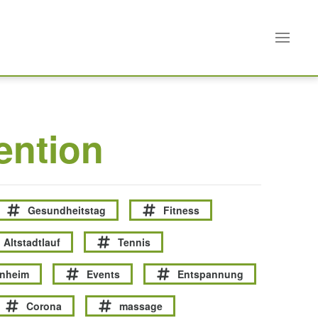
ention
Gesundheitstag
Fitness
Altstadtlauf
Tennis
enheim
Events
Entspannung
Corona
massage