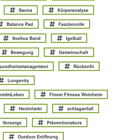
Sauna
Körperanalyse
Balance Pad
Faszienrolle
Sveltus Band
Igelball
Bewegung
Gemeinschaft
esundheitsmanagement
Rückenfit
Longevity
hreImLeben
Finest Fitness Weinheim
Herzinfarkt
schlaganfall
Vorsorge
Präventionskurs
Outdoor Eröffnung