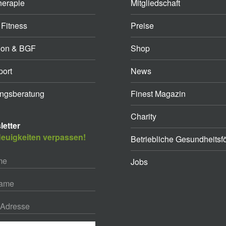
herapie
Mitgliedschaft
 Fitness
Preise
ion & BGF
Shop
ort
News
ngsberatung
Finest Magazin
Charity
etter
euigkeiten verpassen!
Betriebliche Gesundheitsf
Jobs