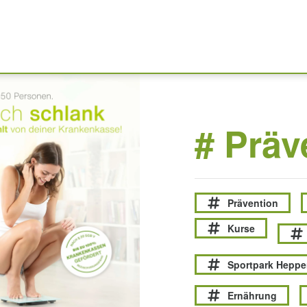
# Präv
Prävention
Kurse
Sportpark Hepp
Ernährung