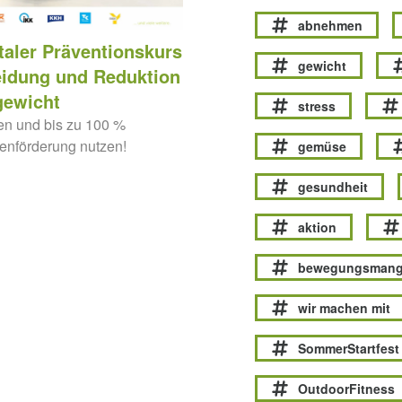
abnehmen
taler Präventionskurs
gewicht
eidung und Reduktion
gewicht
stress
en und bis zu 100 %
nförderung nutzen!
gemüse
gesundheit
aktion
bewegungsmang
wir machen mit
SommerStartfest
OutdoorFitness