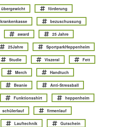
übergewicht
förderung
krankenkasse
bezuschussung
award
25 Jahre
25Jahre
SportparkHeppenheim
Studie
Viszeral
Fett
Merch
Handtuch
Beanie
Anti-Stressball
Funktionsshirt
heppenheim
schülerlauf
firmenlauf
Lauftechnik
Gutschein