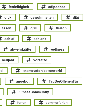
fettleibigkeit
adipositas
dick
gewohnheiten
diät
essen
grill
fleisch
schlaf
schlank
abwehrkräfte
wellness
neujahr
vorsätze
el
letsmoveforabetterworld
angebot
TagDerOffenenTür
FitnessCommunity
ferien
sommerferien