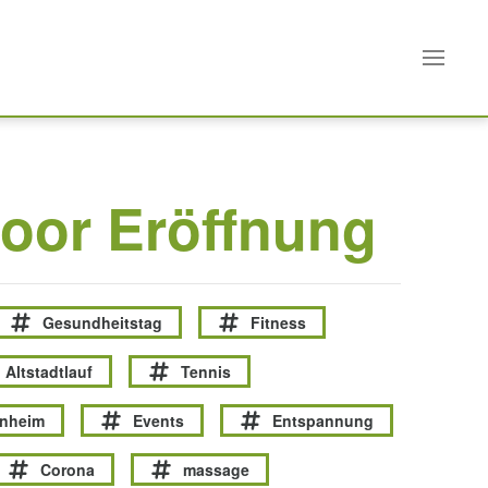
oor Eröffnung
Gesundheitstag
Fitness
Altstadtlauf
Tennis
enheim
Events
Entspannung
Corona
massage