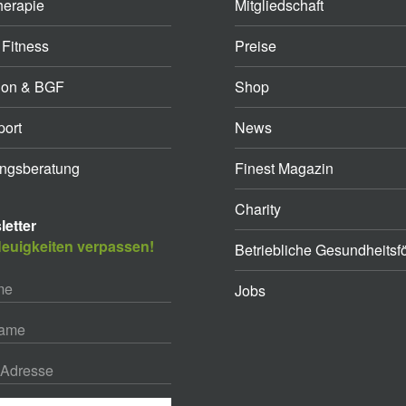
herapie
Mitgliedschaft
 Fitness
Preise
ion & BGF
Shop
ort
News
ngsberatung
Finest Magazin
Charity
etter
euigkeiten verpassen!
Betriebliche Gesundheitsf
Jobs