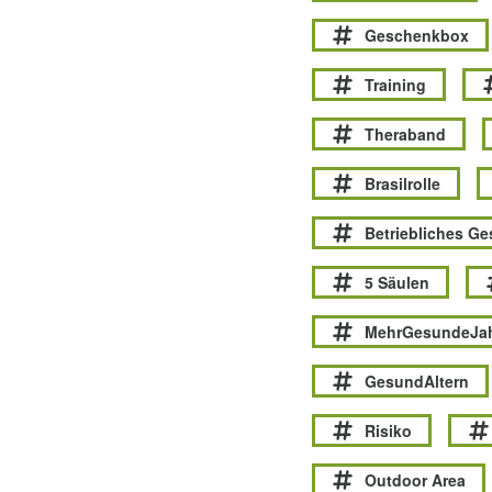
Geschenkbox
Training
Theraband
Brasilrolle
Betriebliches G
5 Säulen
MehrGesundeJa
GesundAltern
Risiko
Outdoor Area