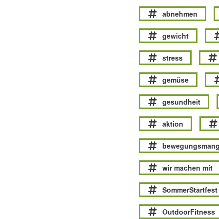
abnehmen
gewicht
stress
gemüse
gesundheit
aktion
bewegungsmang
wir machen mit
SommerStartfest
OutdoorFitness