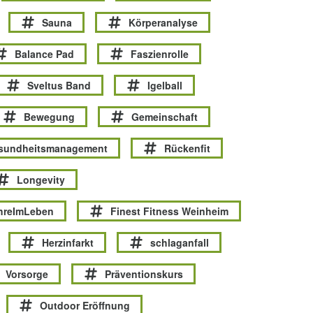
Sauna
Körperanalyse
Balance Pad
Faszienrolle
Sveltus Band
Igelball
Bewegung
Gemeinschaft
esundheitsmanagement
Rückenfit
Longevity
hreImLeben
Finest Fitness Weinheim
Herzinfarkt
schlaganfall
Vorsorge
Präventionskurs
Outdoor Eröffnung