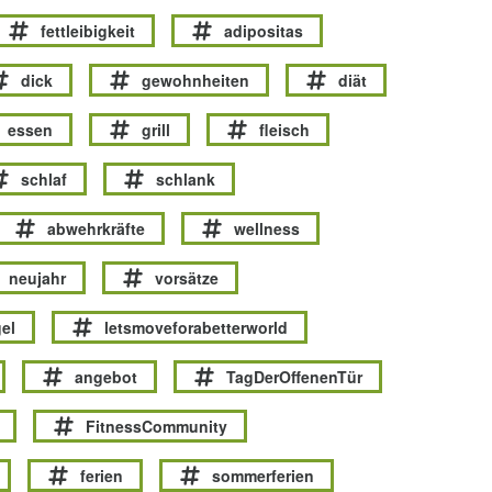
fettleibigkeit
adipositas
dick
gewohnheiten
diät
essen
grill
fleisch
schlaf
schlank
abwehrkräfte
wellness
neujahr
vorsätze
el
letsmoveforabetterworld
angebot
TagDerOffenenTür
FitnessCommunity
ferien
sommerferien