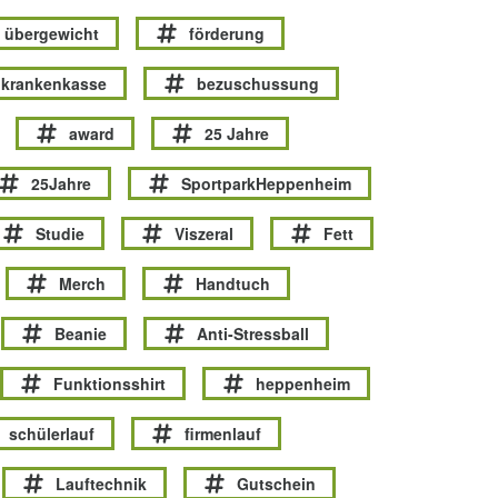
übergewicht
förderung
krankenkasse
bezuschussung
award
25 Jahre
25Jahre
SportparkHeppenheim
Studie
Viszeral
Fett
Merch
Handtuch
Beanie
Anti-Stressball
Funktionsshirt
heppenheim
schülerlauf
firmenlauf
Lauftechnik
Gutschein