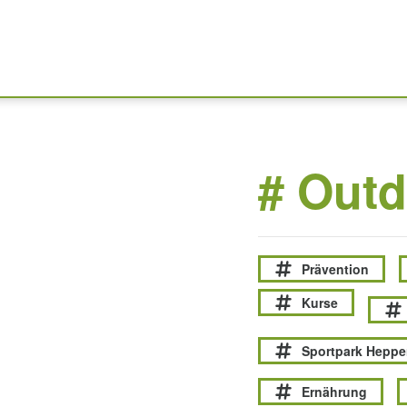
# Outd
Prävention
Kurse
Sportpark Hepp
Ernährung