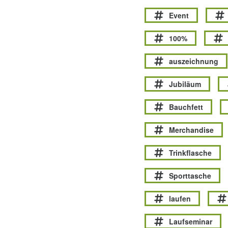
Event
100%
auszeichnung
Jubiläum
Bauchfett
Merchandise
Trinkflasche
Sporttasche
laufen
Laufseminar