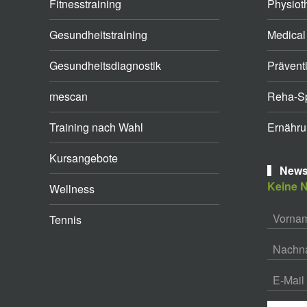
Fitnesstraining
Physiot
Gesundheitstraining
Medical
Gesundheitsdiagnostik
Prävent
mescan
Reha-Sp
Training nach Wahl
Ernähru
Kursangebote
Newsl
Keine N
Wellness
Tennis