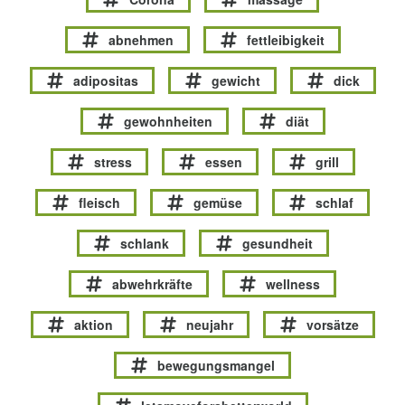
abnehmen
fettleibigkeit
adipositas
gewicht
dick
gewohnheiten
diät
stress
essen
grill
fleisch
gemüse
schlaf
schlank
gesundheit
abwehrkräfte
wellness
aktion
neujahr
vorsätze
bewegungsmangel