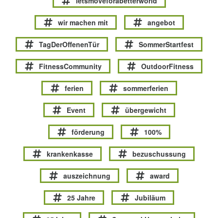
letsmoveforabetterworld
wir machen mit
angebot
TagDerOffenenTür
SommerStartfest
FitnessCommunity
OutdoorFitness
ferien
sommerferien
Event
übergewicht
förderung
100%
krankenkasse
bezuschussung
auszeichnung
award
25 Jahre
Jubiläum