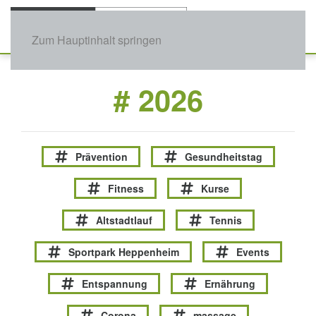
Zum Hauptinhalt springen
# 2026
Prävention
Gesundheitstag
Fitness
Kurse
Altstadtlauf
Tennis
Sportpark Heppenheim
Events
Entspannung
Ernährung
Corona
massage