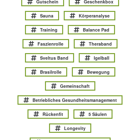
Gutschein
Geschenkbox
Sauna
Körperanalyse
Training
Balance Pad
Faszienrolle
Theraband
Sveltus Band
Igelball
Brasilrolle
Bewegung
Gemeinschaft
Betriebliches Gesundheitsmanagement
Rückenfit
5 Säulen
Longevity