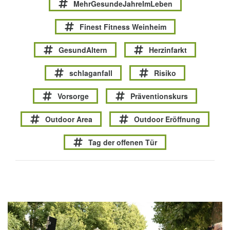
MehrGesundeJahreImLeben
Finest Fitness Weinheim
GesundAltern
Herzinfarkt
schlaganfall
Risiko
Vorsorge
Präventionskurs
Outdoor Area
Outdoor Eröffnung
Tag der offenen Tür