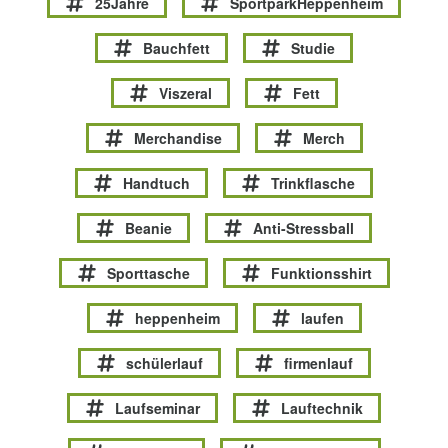
25Jahre
SportparkHeppenheim
Bauchfett
Studie
Viszeral
Fett
Merchandise
Merch
Handtuch
Trinkflasche
Beanie
Anti-Stressball
Sporttasche
Funktionsshirt
heppenheim
laufen
schülerlauf
firmenlauf
Laufseminar
Lauftechnik