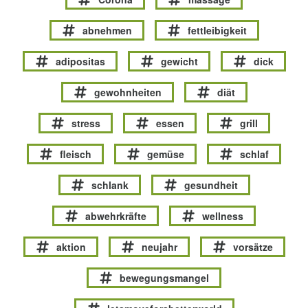
abnehmen
fettleibigkeit
adipositas
gewicht
dick
gewohnheiten
diät
stress
essen
grill
fleisch
gemüse
schlaf
schlank
gesundheit
abwehrkräfte
wellness
aktion
neujahr
vorsätze
bewegungsmangel