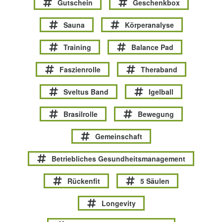
Gutschein
Geschenkbox
Sauna
Körperanalyse
Training
Balance Pad
Faszienrolle
Theraband
Sveltus Band
Igelball
Brasilrolle
Bewegung
Gemeinschaft
Betriebliches Gesundheitsmanagement
Rückenfit
5 Säulen
Longevity