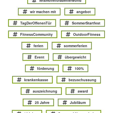
letsmoveforabetterworld
wir machen mit
angebot
TagDerOffenenTür
SommerStartfest
FitnessCommunity
OutdoorFitness
ferien
sommerferien
Event
übergewicht
förderung
100%
krankenkasse
bezuschussung
auszeichnung
award
25 Jahre
Jubiläum