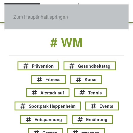
Zum Hauptinhalt springen
# WM
Prävention
Gesundheitstag
Fitness
Kurse
Altstadtlauf
Tennis
Sportpark Heppenheim
Events
Entspannung
Ernährung
Corona
massage