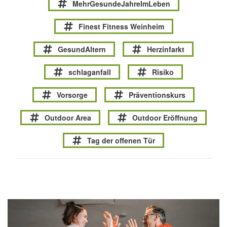
MehrGesundeJahreImLeben
Finest Fitness Weinheim
GesundAltern
Herzinfarkt
schlaganfall
Risiko
Vorsorge
Präventionskurs
Outdoor Area
Outdoor Eröffnung
Tag der offenen Tür