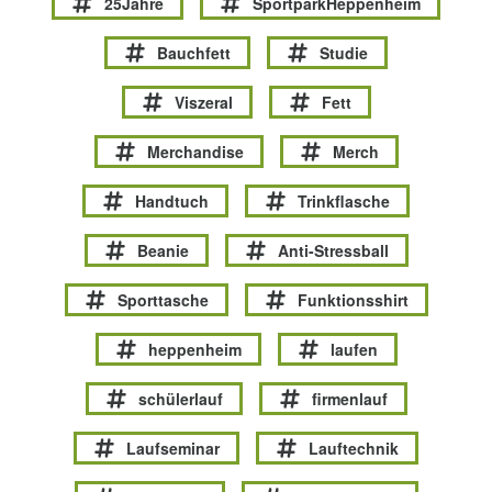
25Jahre
SportparkHeppenheim
Bauchfett
Studie
Viszeral
Fett
Merchandise
Merch
Handtuch
Trinkflasche
Beanie
Anti-Stressball
Sporttasche
Funktionsshirt
heppenheim
laufen
schülerlauf
firmenlauf
Laufseminar
Lauftechnik